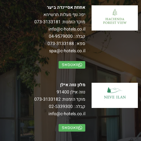
אחוזת אסיינדה ביער
יפה נוף מעלות תרשיחא
מוקד הזמנות:
073-3133181
info@c-hotels.co.il
קבלה :
04-9579000
ספא :
073-3133188
spa@c-hotels.co.il
וואטסאפ
מלון נווה אילן
נווה אילן 91400
מוקד הזמנות:
073-3133182
קבלה :
02-5339300
info@c-hotels.co.il
וואטסאפ