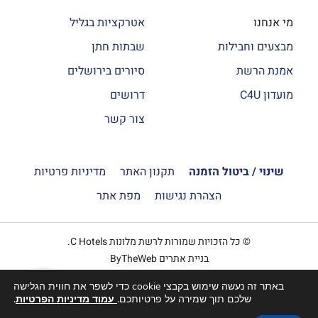
מי אנחנו
אטרקציות בגליל
מבצעים וחבילות
שבתות חתן
אמנת הרשת
סיורים בירושלים
מועדון C4U
דרושים
צור קשר
שינוי / ביטול הזמנה
תקנון האתר
מדיניות פרטיות
הצהרת נגישות
מפת אתר
© כל הזכויות שמורות לרשת מלונות C Hotels.
בניית אתרים ByTheWeb
באתר זה נעשה שימוש בקבצי cookie כדי לשפר את חווית הגלישה
הזמנה
שלכם תוך שמירה על פרטיותכם.
עמוד מדיניות הפרטיות
.
אונליין