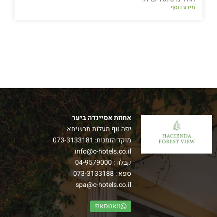
מידע נוסף
אחוזת אסיינדה ביער
יפה נוף מעלות תרשיחא
מוקד הזמנות:
073-3133181
info@c-hotels.co.il
קבלה :
04-9579000
ספא :
073-3133188
spa@c-hotels.co.il
וואטסאפ