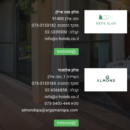
מלון נווה אילן
נווה אילן 91400
מוקד הזמנות:
073-3133182
קבלה :
02-5339300
info@c-hotels.co.il
וואטסאפ
מלון אלמונד
השיירה 1, נווה אילן
מוקד הזמנות:
073-3133183
קבלה :
02-6566858
info@c-hotels.co.il
ספא
073-3400-444
almondspa@argamanspa.com
וואטסאפ