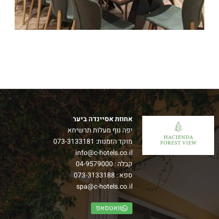
אחוזת אסיינדה ביער
יפה נוף מעלות תרשיחא
מוקד הזמנות:
073-3133181
info@c-hotels.co.il
קבלה :
04-9579000
ספא :
073-3133188
spa@c-hotels.co.il
וואטסאפ