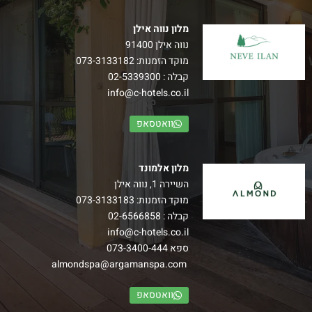
מלון נווה אילן
נווה אילן 91400
מוקד הזמנות:
073-3133182
קבלה :
02-5339300
info@c-hotels.co.il
וואטסאפ
מלון אלמונד
השיירה 1, נווה אילן
מוקד הזמנות:
073-3133183
קבלה :
02-6566858
info@c-hotels.co.il
ספא
073-3400-444
almondspa@argamanspa.com
וואטסאפ