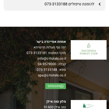
להזמנת טיפולים 073-3133188
אחוזת אסיינדה ביער
יפה נוף מעלות תרשיחא
מוקד הזמנות:
073-3133181
info@c-hotels.co.il
קבלה :
04-9579000
ספא :
073-3133188
spa@c-hotels.co.il
וואטסאפ
מלון נווה אילן
נווה אילן 91400