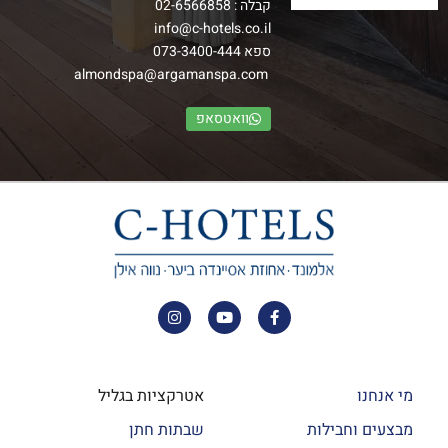
קבלה :
02-6566858
info@c-hotels.co.il
ספא
073-3400-444
almondspa@argamanspa.com
וואטסאפ
מי אנחנו
אטרקציות בגליל
מבצעים וחבילות
שבתות חתן