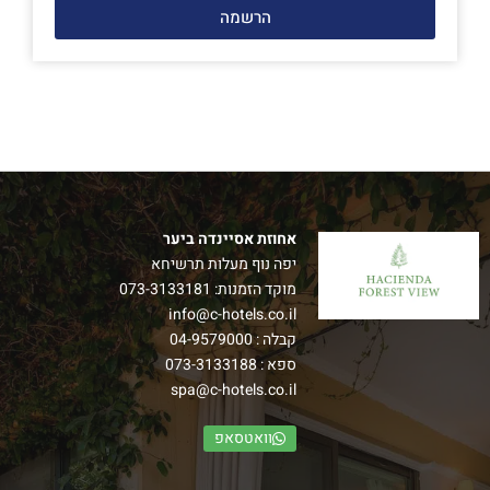
הרשמה
אחוזת אסיינדה ביער
יפה נוף מעלות תרשיחא
מוקד הזמנות:
073-3133181
info@c-hotels.co.il
קבלה :
04-9579000
ספא :
073-3133188
spa@c-hotels.co.il
וואטסאפ