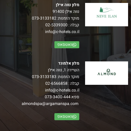
מלון נווה אילן
נווה אילן 91400
מוקד הזמנות:
073-3133182
קבלה :
02-5339300
info@c-hotels.co.il
וואטסאפ
מלון אלמונד
השיירה 1, נווה אילן
מוקד הזמנות:
073-3133183
קבלה :
02-6566858
info@c-hotels.co.il
ספא
073-3400-444
almondspa@argamanspa.com
וואטסאפ