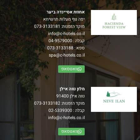
אחוזת אסיינדה ביער
יפה נוף מעלות תרשיחא
מוקד הזמנות:
073-3133181
info@c-hotels.co.il
קבלה :
04-9579000
ספא :
073-3133188
spa@c-hotels.co.il
וואטסאפ
מלון נווה אילן
נווה אילן 91400
מוקד הזמנות:
073-3133182
קבלה :
02-5339300
info@c-hotels.co.il
וואטסאפ