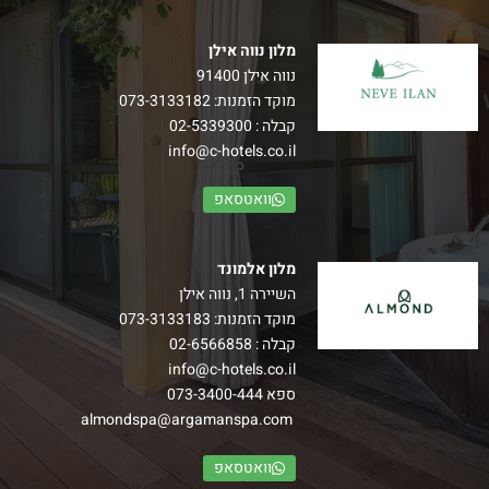
מלון נווה אילן
נווה אילן 91400
מוקד הזמנות:
073-3133182
קבלה :
02-5339300
info@c-hotels.co.il
וואטסאפ
מלון אלמונד
השיירה 1, נווה אילן
מוקד הזמנות:
073-3133183
קבלה :
02-6566858
info@c-hotels.co.il
ספא
073-3400-444
almondspa@argamanspa.com
וואטסאפ