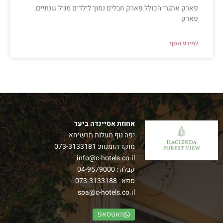
פארק אתגרי הכולל פארק חבלים נמוך לילדים מגיל שנתיים,
פארק
למידע נוסף
אחוזת אסיינדה ביער
יפה נוף מעלות תרשיחא
מוקד הזמנות:
073-3133181
info@c-hotels.co.il
קבלה :
04-9579000
ספא :
073-3133188
spa@c-hotels.co.il
וואטסאפ