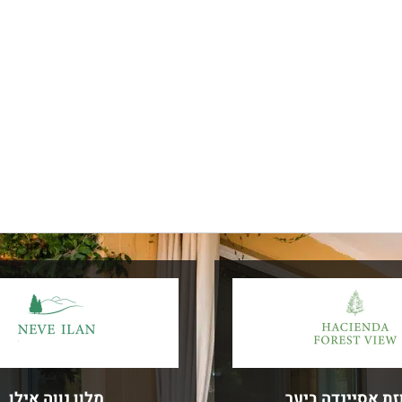
זת אסיינדה ביער
מלון נווה אילן