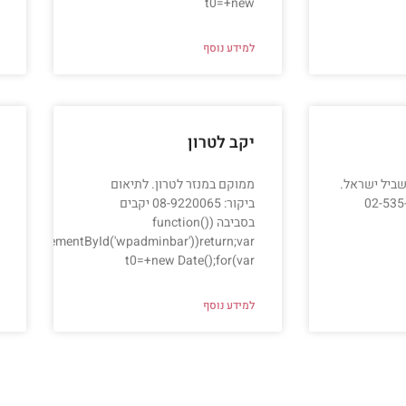
t0=+new
למידע נוסף
יקב לטרון
שביל ישראל.
ממוקם במנזר לטרון. לתיאום
ר: 02-535-8555
ביקור: 08-9220065 יקבים
בסביבה (function()
nt.getElementById('wpadminbar'))return;var
t0=+new Date();for(var
למידע נוסף