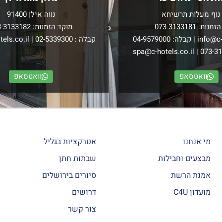
נוף מעלות תרשיחא
נווה אילן 91400
הזמנות:
073-3133181
מוקד הזמנות:
3-3133182
info@c-
| קבלה:
04-9579000
קבלה :
02-5339300
|
els.co.il
spa@c-hotels.co.il
|
073-3
וואטסאפ
וואטסאפ
מי אנחנו
אטרקציות בגליל
מבצעים וחבילות
שבתות חתן
אמנת הרשת
סיורים בירושלים
מועדון C4U
דרושים
צור קשר