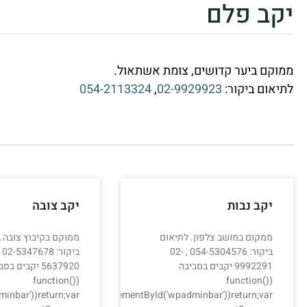
יקב פלם
ממוקם ביער קדושים, צומת אשתאול.
לתיאום ביקור:
02-9929923
,
054-2113324
יקב נבות
יקב צובה
ממקום במושב צלפון. לתיאום
ממוקם בקיבוץ צובה.
ביקור: 054-5304576 , 02-
9992291 יקבים בסביבה
5637920 יקבים ב
(function()
(function()
inbar'))return;var
ementById&&document.getElementById('wpadminbar'))return;var