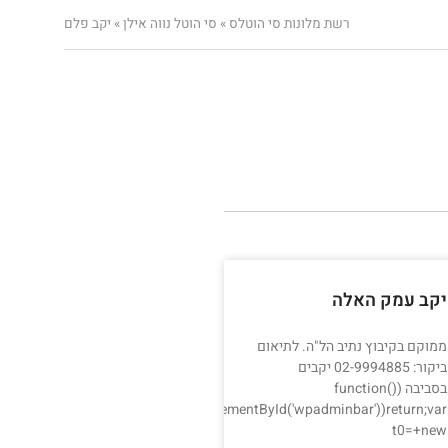
רשת מלונות סי הוטלס
»
סי הוטל נווה אילן
»
יקב פלם
יקב עמק האלה
ממוקם בקיבוץ נתיב הל"ה. לתיאום
ביקור: 02-9994885 יקבים
בסביבה (function()
t.getElementById&&document.getElementById('wpadminbar'))return;var
{try{if(document.getElementById&&docume
t0=+new