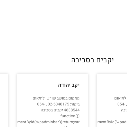
יקבים בסביבה
יקב יהודה
 לתיאום
ממקום במושב שורש. לתיאום
ביקור: 02-5347678 , 054-
ביקור: 02-5348175 , 054-
סביבה
4638544 יקבים בסביבה
(function()
nt.getElementById('wpadminbar'))return;var
{try{if(document.getElementById&&document.getElementById('wpadm
{try{if(document.getEl