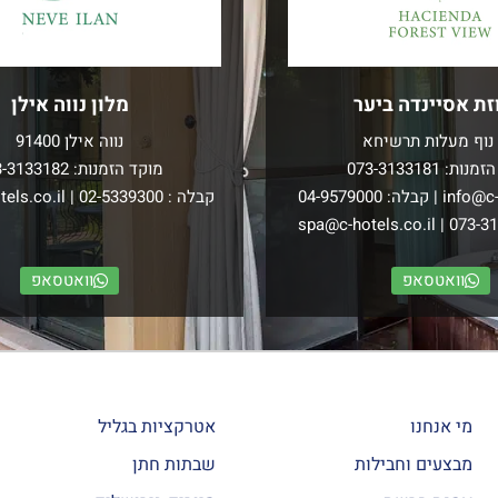
זת אסיינדה ביער
מלון נווה אילן
נוף מעלות תרשיחא
נווה אילן 91400
הזמנות:
073-3133181
מוקד הזמנות:
3-3133182
info@c-
| קבלה:
04-9579000
קבלה :
02-5339300
|
els.co.il
spa@c-hotels.co.il
|
073-3
וואטסאפ
וואטסאפ
מי אנחנו
אטרקציות בגליל
מבצעים וחבילות
שבתות חתן