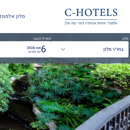
בְּאֲתָר
זֶה
מלון אלמונד
מֻפְעֶלֶת
מַעֲרֶכֶת
"המרכז
הישראלי
מלון
תאריך הגעה
6
לְהַנְגָּשָׁת
אוג
2026
בחר/י מלון
יום חמישי
אָתָרִים".
הַמְּסַיַּעַת
לִנְגִישׁוּת
הָאֲתָר.
לִפְתִיחַת
תַּפְרִיט
הֵנְּגִישׁוּת
לְחַץ
ALT+0