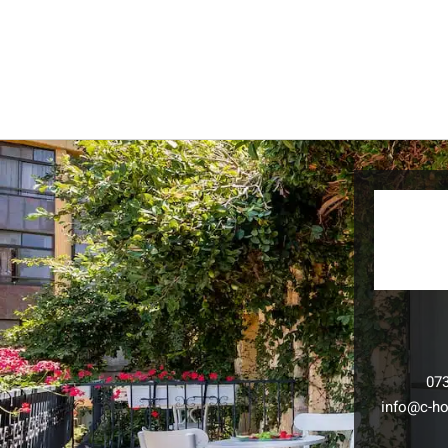
07
info@c-hot