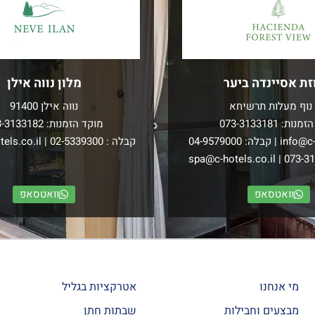
זת אסיינדה ביער
מלון נווה אילן
נוף מעלות תרשיחא
נווה אילן 91400
הזמנות:
073-3133181
מוקד הזמנות:
3-3133182
info@c-
| קבלה:
04-9579000
קבלה :
02-5339300
|
els.co.il
spa@c-hotels.co.il
|
073-3
וואטסאפ
וואטסאפ
מי אנחנו
אטרקציות בגליל
מבצעים וחבילות
שבתות חתן