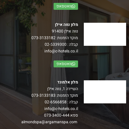
וואטסאפ
מלון נווה אילן
נווה אילן 91400
מוקד הזמנות:
073-3133182
קבלה :
02-5339300
info@c-hotels.co.il
וואטסאפ
מלון אלמונד
השיירה 1, נווה אילן
מוקד הזמנות:
073-3133183
קבלה :
02-6566858
info@c-hotels.co.il
ספא
073-3400-444
almondspa@argamanspa.com