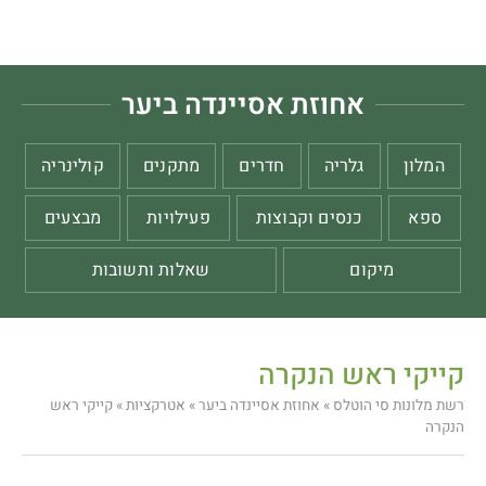
אחוזת אסיינדה ביער
המלון
גלריה
חדרים
מתקנים
קולינריה
ספא
כנסים וקבוצות
פעילויות
מבצעים
מיקום
שאלות ותשובות
קייקי ראש הנקרה
רשת מלונות סי הוטלס
»
אחוזת אסיינדה ביער
»
אטרקציות
»
קייקי ראש
הנקרה