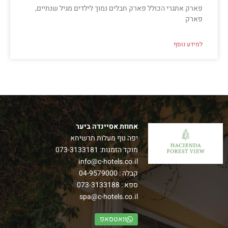
פארק אתגרי הכולל פארק חבלים נמוך לילדים מגיל שנתיים,
פארק
למידע נוסף
אחוזת אסיינדה ביער
יפה נוף מעלות תרשיחא
מוקד הזמנות:
073-3133181
info@c-hotels.co.il
קבלה :
04-9579000
ספא :
073-3133188
spa@c-hotels.co.il
וואטסאפ