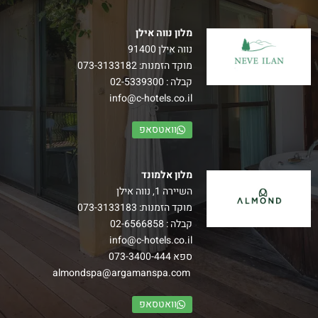
מלון נווה אילן
נווה אילן 91400
מוקד הזמנות:
073-3133182
קבלה :
02-5339300
info@c-hotels.co.il
וואטסאפ
מלון אלמונד
השיירה 1, נווה אילן
מוקד הזמנות:
073-3133183
קבלה :
02-6566858
info@c-hotels.co.il
ספא
073-3400-444
almondspa@argamanspa.com
וואטסאפ