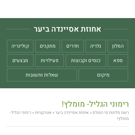
אחוזת אסיינדה ביער
המלון
גלריה
חדרים
מתקנים
קולינריה
ספא
כנסים וקבוצות
פעילויות
מבצעים
מיקום
שאלות ותשובות
רימוני הגליל- מומלץ!
רשת מלונות סי הוטלס
»
אחוזת אסיינדה ביער
»
אטרקציות
»
רימוני הגליל-
מומלץ!