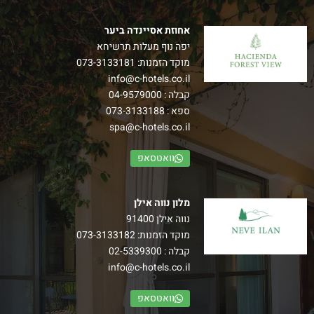
אחוזת אסיינדה ביער
יפה נוף מעלות תרשיחא
מוקד הזמנות:
073-3133181
info@c-hotels.co.il
קבלה :
04-9579000
ספא :
073-3133188
spa@c-hotels.co.il
וואטסאפ
מלון נווה אילן
נווה אילן 91400
מוקד הזמנות:
073-3133182
קבלה :
02-5339300
info@c-hotels.co.il
וואטסאפ