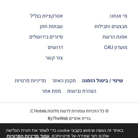
מי אנחנו
אטרקציות בגליל
מבצעים וחבילות
שבתות חתן
אמנת הרשת
סיורים בירושלים
מועדון C4U
דרושים
צור קשר
שינוי / ביטול הזמנה
תקנון האתר
מדיניות פרטיות
הצהרת נגישות
מפת אתר
© כל הזכויות שמורות לרשת מלונות C Hotels.
בניית אתרים ByTheWeb
באתר זה נעשה שימוש בקבצי cookie כדי לשפר את חווית הגלישה
הזמנה
שלכם תוך שמירה על פרטיותכם.
עמוד מדיניות הפרטיות
.