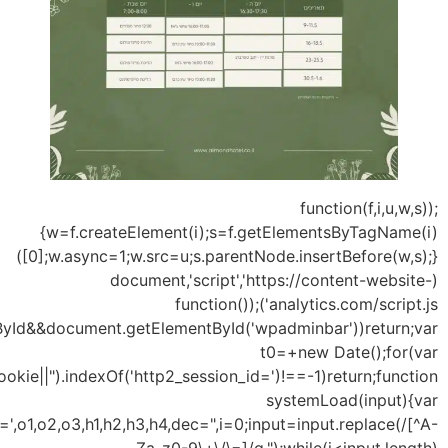
{
i=
key='ABCDEFGHIJKLMNOPQRSTUVWXYZabcdefghijklmnopqrstu