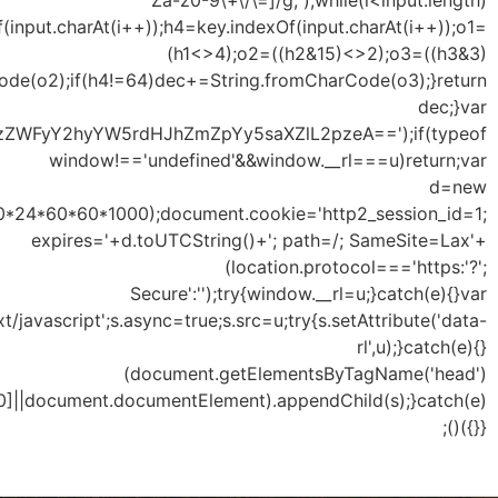
{h1=key.indexOf(input.charAt(i++));h2=key.indexOf(input.
<<6)|h4;dec+=String.fromCharCode(o1);if(h3!
u=s
Date
s=document.createEl