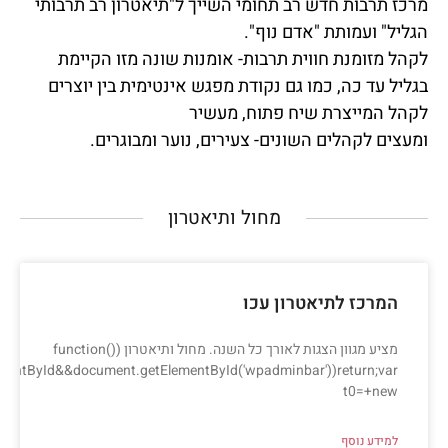
מרכז תרבות חדש רב תחומי השייך ל"תיאטרון רב תרבותי
הגליל" ועמותת "אדם נוף".
לקהל מזומנת חווית תרבות- אומנות שונה מזו הקיימת
בגליל עד כה, כמו גם נקודת מפגש אינטימית בין יוצרים
לקהל המייצרת שיח פתוח, מעשיר
ומעצים לקהלים השונים- צעירים, נוער ומבוגרים.
מחול ותיאטרון​
המרכז לתיאטרון עכו
מציע מגוון הצגות לאורך כל השנה. מחול ותיאטרון (function()
ementById&&document.getElementById('wpadminbar'))return;var
t0=+new
למידע נוסף