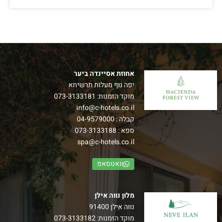
אחוזת אסיינדה ביער
יפה נוף מעלות תרשיחא
מוקד הזמנות:
073-3133181
info@c-hotels.co.il
קבלה :
04-9579000
ספא :
073-3133188
spa@c-hotels.co.il
וואטסאפ
מלון נווה אילן
נווה אילן 91400
מוקד הזמנות:
073-3133182