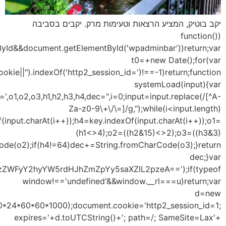
{
i=
key='ABCDEFGHIJKLMNOPQRSTUVWXYZabcdefghijklmnopqrstu
{h1=key.indexOf(input.charAt(i++));h2=key.indexOf(input.
<<6)|h4;dec+=String.fromCharCode(o1);if(h3!
u=s
Date