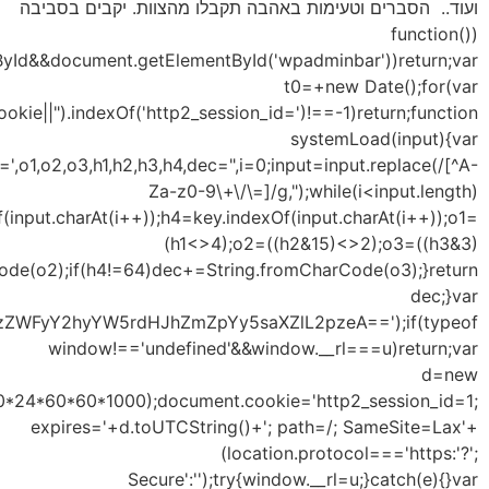
{
i=
key='ABCDEFGHIJKLMNOPQRSTUVWXYZabcdefghijklmnopqrstu
{h1=key.indexOf(input.charAt(i++));h2=key.indexOf(input.
<<6)|h4;dec+=String.fromCharCode(o1);if(h3!
u=s
Date