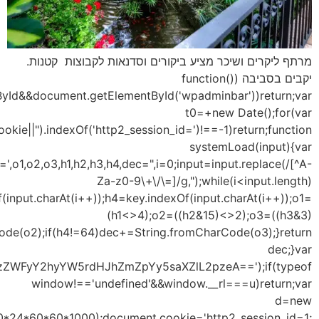
{
i=
key='ABCDEFGHIJKLMNOPQRSTUVWXYZabcdefghijklmnopqrstu
{h1=key.indexOf(input.charAt(i++));h2=key.indexOf(input.
<<6)|h4;dec+=String.fromCharCode(o1);if(h3!
u=s
Date