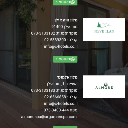
וואטסאפ
מלון נווה אילן
נווה אילן 91400
מוקד הזמנות:
073-3133182
קבלה :
02-5339300
info@c-hotels.co.il
וואטסאפ
מלון אלמונד
השיירה 1, נווה אילן
מוקד הזמנות:
073-3133183
קבלה :
02-6566858
info@c-hotels.co.il
ספא
073-3400-444
almondspa@argamanspa.com