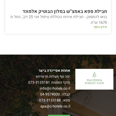
חבילת ספא באמצ"ש במלון הבוטיק אלמונד
בואו להתפנק - חבילת אירוח הכוללת טיפול זוגי 25 דק', החל מ
1670 ש"ח.
מידע נוסף
אחוזת אסיינדה ביער
יפה נוף מעלות תרשיחא
מוקד הזמנות:
073-3133181
info@c-hotels.co.il
קבלה :
04-9579000
ספא :
073-3133188
spa@c-hotels.co.il