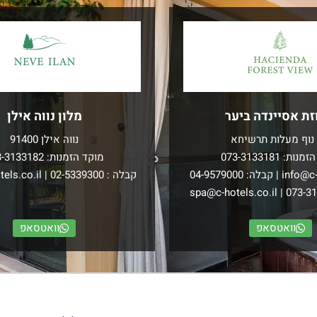
זת אסיינדה ביער
מלון נווה אילן
נוף מעלות תרשיחא
נווה אילן 91400
הזמנות:
073-3133181
מוקד הזמנות:
3-3133182
info@c-
| קבלה:
04-9579000
קבלה :
02-5339300
|
els.co.il
spa@c-hotels.co.il
|
073-3
וואטסאפ
וואטסאפ