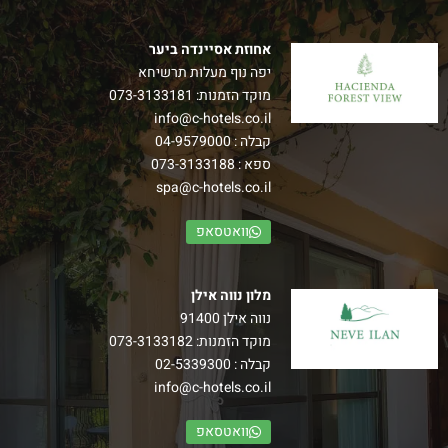
אחוזת אסיינדה ביער
יפה נוף מעלות תרשיחא
מוקד הזמנות:
073-3133181
info@c-hotels.co.il
קבלה :
04-9579000
ספא :
073-3133188
spa@c-hotels.co.il
וואטסאפ
מלון נווה אילן
נווה אילן 91400
מוקד הזמנות:
073-3133182
קבלה :
02-5339300
info@c-hotels.co.il
וואטסאפ