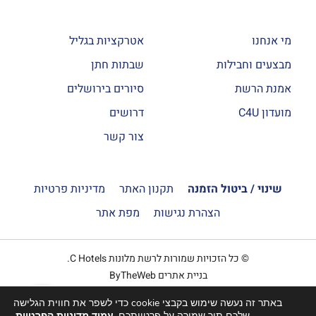
מי אנחנו
אטרקציות בגליל
מבצעים וחבילות
שבתות חתן
אמנת הרשת
סיורים בירושלים
מועדון C4U
דרושים
צור קשר
שינוי / ביטול הזמנה
תקנון האתר
מדיניות פרטיות
הצהרת נגישות
מפת אתר
© כל הזכויות שמורות לרשת מלונות C Hotels.
בניית אתרים ByTheWeb
באתר זה נעשה שימוש בקבצי cookie כדי לשפר את חווית הגלישה
הזמנה
שלכם תוך שמירה על פרטיותכם.
עמוד מדיניות הפרטיות
.