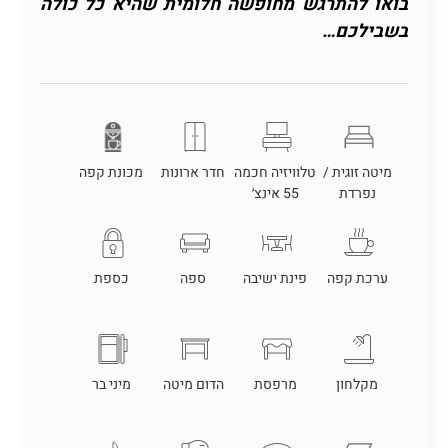
בואו להתרגש מחופשה חלומית שהיא כל כולה
בשבילכם…
מיטה זוגית /
טלוויזיה חכמה
חדר ארונות
מכונת קפה
נפרדת
55 אינצ׳
ערכת קפה
פינת ישיבה
ספה
כספת
מקלחון
מרפסת
הדום מיטה
מיני בר