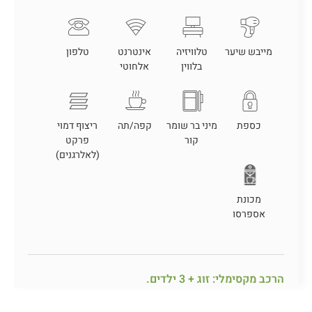
מייבש שיער
טלוויזיה
אינטרנט
טלפון
בלווין
אלחוטי
כספת
מיני בר שומר
קפה/תה
ריצוף דמוי
קור
פרקט
(לאלרגנים)
מכונת
אספרסו
הרכב מקסימלי: זוג + 3 ילדים.