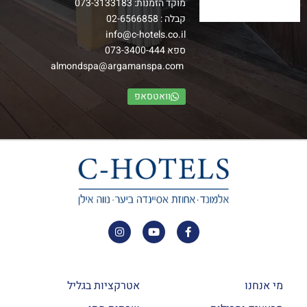
מוקד הזמנות:
073-3133183
קבלה :
02-6566858
חדרי בלקוני פמלי
info@c-hotels.co.il
ספא
073-3400-444
חדרי בלקוני פמלי החדשים מעוצבים בסגנון חדשני ובהם מרפסת
almondspa@argamanspa.com
נוף.
–
וואטסאפ
הרכב: עד זוג+ 3 ילדים
למידע נוסף
מי אנחנו
אטרקציות בגליל