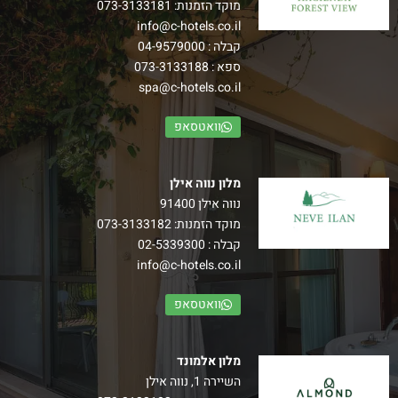
מוקד הזמנות:
073-3133181
חדרי נוף ליער
info@c-hotels.co.il
קבלה :
04-9579000
חדש! חדרי נוף ליער אגף חדש של חדרים מרווחים במיוחד,
ספא :
073-3133188
היוצאים למרפסת נוף גלילי מרהיב.
spa@c-hotels.co.il
–
הרכב: עד זוג+ 3 ילדים
וואטסאפ
למידע נוסף
מלון נווה אילן
נווה אילן 91400
מוקד הזמנות:
073-3133182
קבלה :
02-5339300
info@c-hotels.co.il
וואטסאפ
מלון אלמונד
השיירה 1, נווה אילן