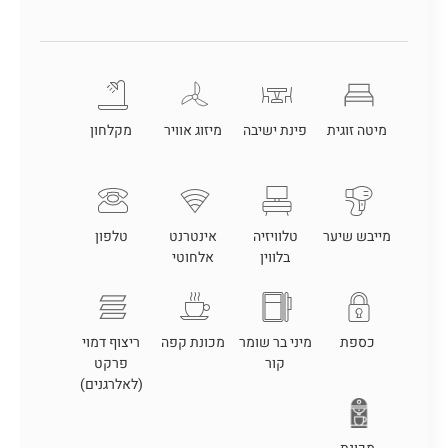
מיטה זוגית
פינת ישיבה
מיזוג אוויר
מקלחון
מייבש שיער
טלוויזיה
אינטרנט
טלפון
בלווין
אלחוטי
כספת
מיני בר שומר
מכונת קפה
ריצוף דמוי
קור
פרקט
(לאלרגנים)