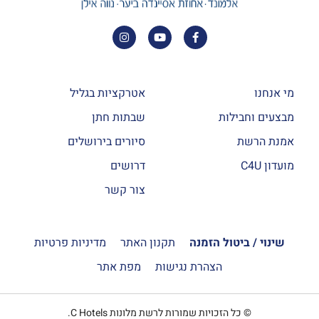
מי אנחנו
אטרקציות בגליל
מבצעים וחבילות
שבתות חתן
אמנת הרשת
סיורים בירושלים
חדרי גן פמילי
מועדון C4U
דרושים
חדר הגן פמילי מרווח ומפנק במיוחד עם יציאה לגינה מרוהטת,
צור קשר
מרפסת נוף אל חורש טבעי גדול בחדר.
–
הרכב: עד זוג+ 3 ילדים
שינוי / ביטול הזמנה
תקנון האתר
מדיניות פרטיות
הצהרת נגישות
מפת אתר
למידע נוסף
© כל הזכויות שמורות לרשת מלונות C Hotels.