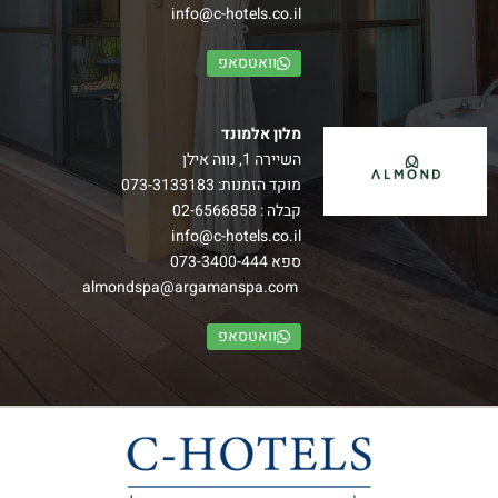
info@c-hotels.co.il
וואטסאפ
מלון אלמונד
השיירה 1, נווה אילן
מוקד הזמנות:
073-3133183
קבלה :
02-6566858
חדרי בלקוני פמלי
info@c-hotels.co.il
ספא
073-3400-444
חדרי בלקוני פמלי החדשים מעוצבים בסגנון חדשני ובהם מרפסת
almondspa@argamanspa.com
נוף.
–
וואטסאפ
הרכב: עד זוג+ 3 ילדים
למידע נוסף