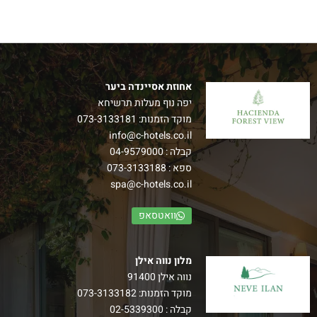
אחוזת אסיינדה ביער
יפה נוף מעלות תרשיחא
מוקד הזמנות:
073-3133181
חדרי נוף ליער
info@c-hotels.co.il
קבלה :
04-9579000
חדש! חדרי נוף ליער אגף חדש של חדרים מרווחים במיוחד,
ספא :
073-3133188
היוצאים למרפסת נוף גלילי מרהיב.
spa@c-hotels.co.il
–
הרכב: עד זוג+ 3 ילדים
וואטסאפ
למידע נוסף
מלון נווה אילן
נווה אילן 91400
מוקד הזמנות:
073-3133182
קבלה :
02-5339300