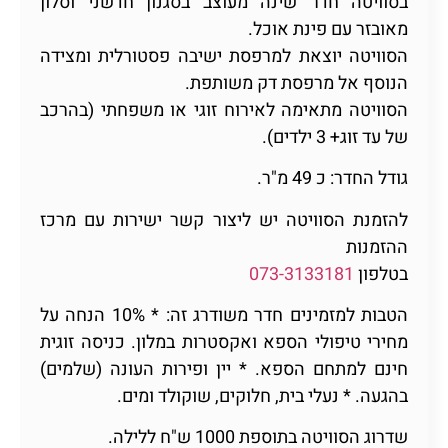
בסוויטה חדר שינה מעוצב בסגנון חדשני וסלון
מאובזר עם פינת אוכל.
הסוויטה יוצאת למרפסת ישיבה פסטורלית ומצידה
הנוסף אל מרפסת דק משותפת.
הסוויטה מתאימה לאירוח זוגי או משפחתי (בהרכב
של עד זוג+ 3 ילדים).
גודל החדר: כ 49 מ"ר.
להזמנת הסוויטה יש ליצור קשר ישירות עם מרכז
ההזמנות
בטלפון
073-3133181
הטבות למזמינים חדר משודרג זה: * 10% הנחה על
מחירי טיפולי הספא ואקסטרות במלון. כניסה זוגית
חינם למתחם הספא. * יין ופירות העונה (שלמים)
בהגעה. * נעלי בית, חלוקים, שוקולד ומים.
שדרוג הסוויטה בתוספת 1000 ש"ח ללילה.