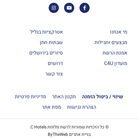
מי אנחנו
אטרקציות בגליל
מבצעים וחבילות
שבתות חתן
אמנת הרשת
סיורים בירושלים
חדרי גן פמילי
מועדון C4U
דרושים
חדר הגן פמילי מרווח ומפנק במיוחד עם יציאה לגינה מרוהטת,
צור קשר
מרפסת נוף אל חורש טבעי גדול בחדר.
–
הרכב: עד זוג+ 3 ילדים
שינוי / ביטול הזמנה
תקנון האתר
מדיניות פרטיות
הצהרת נגישות
מפת אתר
למידע נוסף
© כל הזכויות שמורות לרשת מלונות C Hotels.
בניית אתרים ByTheWeb