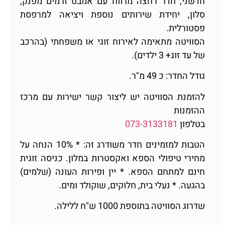
חדשני, חדר רחצה מרווח עם אמבט זרמים מפנק,
סלון, יחידת שירותים נוספת ויציאה למרפסת
פסטורלית.
הסוויטה מתאימה לאירוח זוגי או משפחתי (בהרכב
של עד זוג+ 3 ילדים).
גודל החדר: כ 49 מ"ר.
להזמנת הסוויטה יש ליצור קשר ישירות עם מרכז
ההזמנות
בטלפון
073-3133181
הטבות למזמינים חדר משודרג זה: * 10% הנחה על
מחירי טיפולי הספא ואקסטרות במלון. כניסה זוגית
חינם למתחם הספא. * יין ופירות העונה (שלמים)
בהגעה. * נעלי בית, חלוקים, שוקולד ומים.
שדרוג הסוויטה בתוספת 1000 ש"ח ללילה.