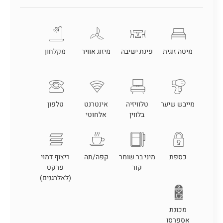
מיטה זוגית
פינת ישיבה
מיזוג אוויר
מקלחון
מייבש שיער
טלוויזיה
אינטרנט
טלפון
בלווין
אלחוטי
כספת
מיני בר שומר
קפה/תה
ריצוף דמוי
קור
פרקט
(לאלרגנים)
מכונת
אספרסו