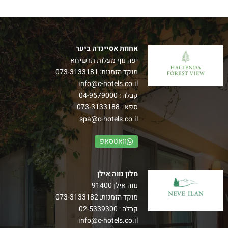
אחוזת אסיינדה ביער
יפה נוף מעלות תרשיחא
מוקד הזמנות:
073-3133181
חדרי נוף ליער
info@c-hotels.co.il
קבלה :
04-9579000
חדש! חדרי נוף ליער אגף חדש של חדרים מרווחים במיוחד,
ספא :
073-3133188
היוצאים למרפסת נוף גלילי מרהיב.
spa@c-hotels.co.il
–
הרכב: עד זוג+ 3 ילדים
וואטסאפ
למידע נוסף
מלון נווה אילן
נווה אילן 91400
מוקד הזמנות:
073-3133182
קבלה :
02-5339300
info@c-hotels.co.il