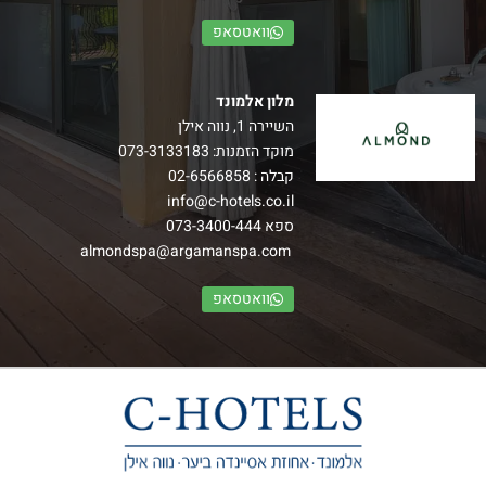
וואטסאפ
מלון אלמונד
השיירה 1, נווה אילן
מוקד הזמנות:
073-3133183
קבלה :
02-6566858
חדרי בלקוני פמלי
info@c-hotels.co.il
ספא
073-3400-444
חדרי בלקוני פמלי החדשים מעוצבים בסגנון חדשני ובהם מרפסת
almondspa@argamanspa.com
נוף.
–
וואטסאפ
הרכב: עד זוג+ 3 ילדים
למידע נוסף