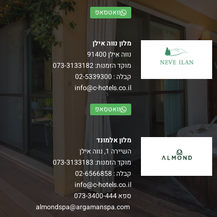
וואטסאפ
מלון נווה אילן
נווה אילן 91400
מוקד הזמנות:
073-3133182
קבלה :
02-5339300
info@c-hotels.co.il
וואטסאפ
מלון אלמונד
השיירה 1, נווה אילן
מוקד הזמנות:
073-3133183
קבלה :
02-6566858
info@c-hotels.co.il
ספא
073-3400-444
almondspa@argamanspa.com